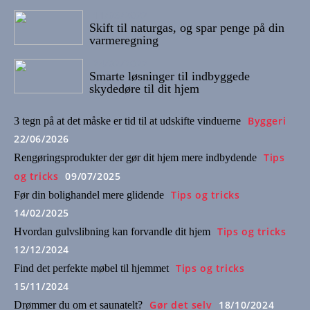
11/03/2022
Skift til naturgas, og spar penge på din
varmeregning
24/02/2022
Smarte løsninger til indbyggede
skydedøre til dit hjem
Byggeri
3 tegn på at det måske er tid til at udskifte vinduerne
22/06/2026
Tips
Rengøringsprodukter der gør dit hjem mere indbydende
og tricks
09/07/2025
Tips og tricks
Før din bolighandel mere glidende
14/02/2025
Tips og tricks
Hvordan gulvslibning kan forvandle dit hjem
12/12/2024
Tips og tricks
Find det perfekte møbel til hjemmet
15/11/2024
Gør det selv
18/10/2024
Drømmer du om et saunatelt?