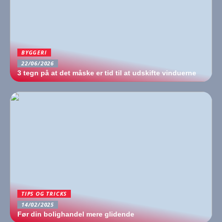
BYGGERI
22/06/2026
3 tegn på at det måske er tid til at udskifte vinduerne
TIPS OG TRICKS
14/02/2025
Før din bolighandel mere glidende