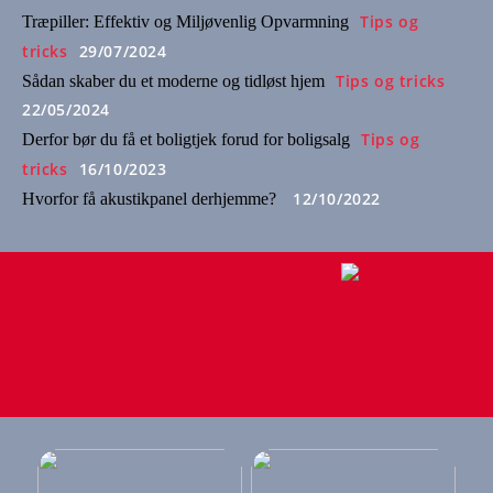
Tips og
Træpiller: Effektiv og Miljøvenlig Opvarmning
tricks
29/07/2024
Tips og tricks
Sådan skaber du et moderne og tidløst hjem
22/05/2024
Tips og
Derfor bør du få et boligtjek forud for boligsalg
tricks
16/10/2023
12/10/2022
Hvorfor få akustikpanel derhjemme?