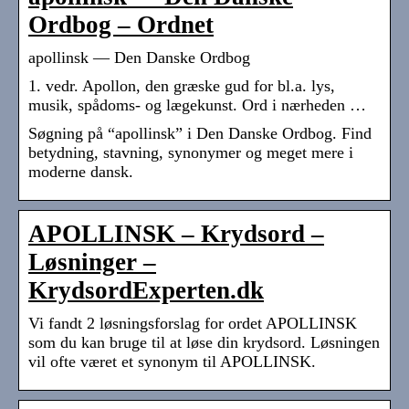
Ordbog – Ordnet
apollinsk — Den Danske Ordbog
1. vedr. Apollon, den græske gud for bl.a. lys,
musik, spådoms- og lægekunst. Ord i nærheden …
Søgning på “apollinsk” i Den Danske Ordbog. Find
betydning, stavning, synonymer og meget mere i
moderne dansk.
APOLLINSK – Krydsord –
Løsninger –
KrydsordExperten.dk
Vi fandt 2 løsningsforslag for ordet APOLLINSK
som du kan bruge til at løse din krydsord. Løsningen
vil ofte været et synonym til APOLLINSK.