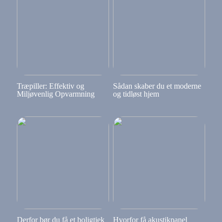
Træpiller: Effektiv og
Sådan skaber du et moderne
Miljøvenlig Opvarmning
og tidløst hjem
Derfor bør du få et boligtjek
Hvorfor få akustikpanel