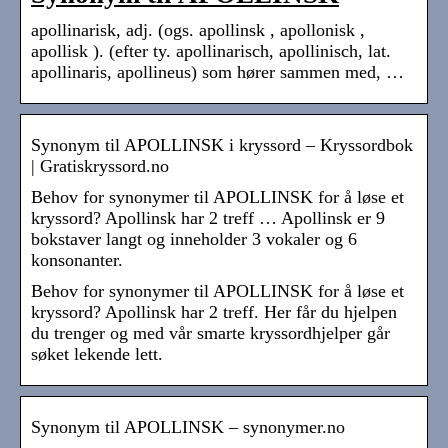
apollinarisk, adj. (ogs. apollinsk , apollonisk ,
apollisk ). (efter ty. apollinarisch, apollinisch, lat.
apollinaris, apollineus) som hører sammen med, …
Synonym til APOLLINSK i kryssord – Kryssordbok
| Gratiskryssord.no
Behov for synonymer til APOLLINSK for å løse et
kryssord? Apollinsk har 2 treff … Apollinsk er 9
bokstaver langt og inneholder 3 vokaler og 6
konsonanter.
Behov for synonymer til APOLLINSK for å løse et
kryssord? Apollinsk har 2 treff. Her får du hjelpen
du trenger og med vår smarte kryssordhjelper går
søket lekende lett.
Synonym til APOLLINSK – synonymer.no