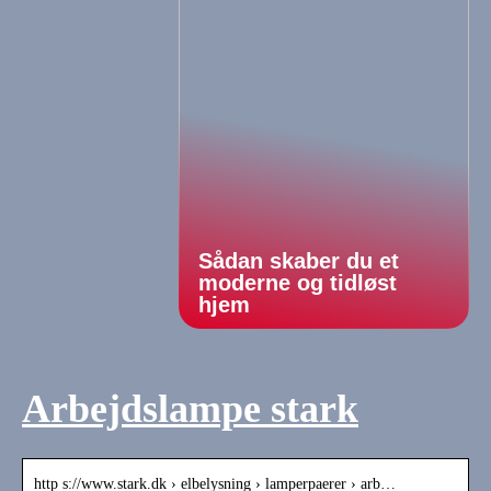
Sådan skaber du et
moderne og tidløst
hjem
Arbejdslampe stark
http s://www.stark.dk › elbelysning › lamperpaerer › arb…