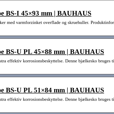
ype BS-I 45×93 mm | BAUHAUS
ælker med varmforzinket overflade og skruehuller. Produktinf
ype BS-U PL 45×88 mm | BAUHAUS
tra effektiv korrosionsbeskyttelse. Denne bjælkesko bruges t
ype BS-U PL 51×84 mm | BAUHAUS
tra effektiv korrosionsbeskyttelse. Denne bjælkesko bruges t