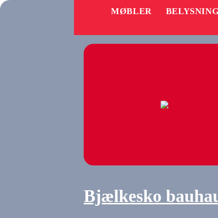
MØBLER
BELYSNIN
Bjælkesko bauha