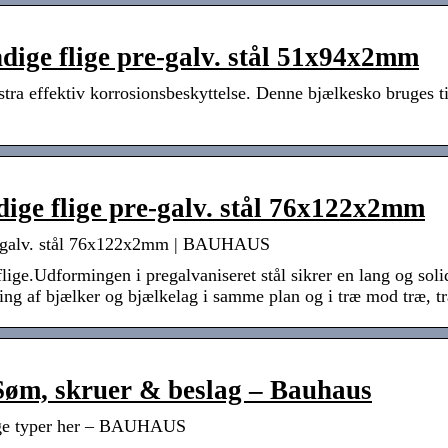
ige flige pre-galv. stål 51x94x2mm
tra effektiv korrosionsbeskyttelse. Denne bjælkesko bruges t
ge flige pre-galv. stål 76x122x2mm
e-galv. stål 76x122x2mm | BAUHAUS
ge.Udformingen i pregalvaniseret stål sikrer en lang og sol
ling af bjælker og bjælkelag i samme plan og i træ mod træ,
Søm, skruer & beslag – Bauhaus
ige typer her – BAUHAUS