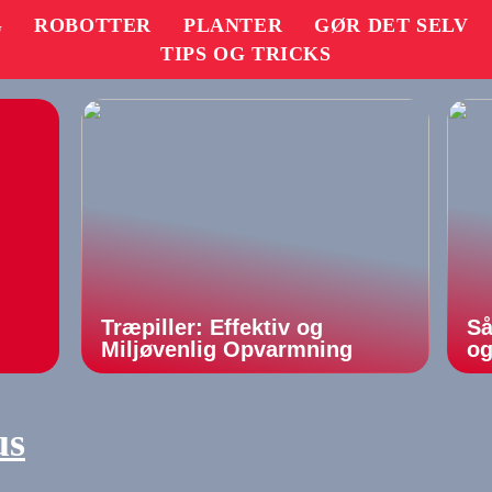
G
ROBOTTER
PLANTER
GØR DET SELV
TIPS OG TRICKS
Træpiller: Effektiv og
Så
Miljøvenlig Opvarmning
og
us