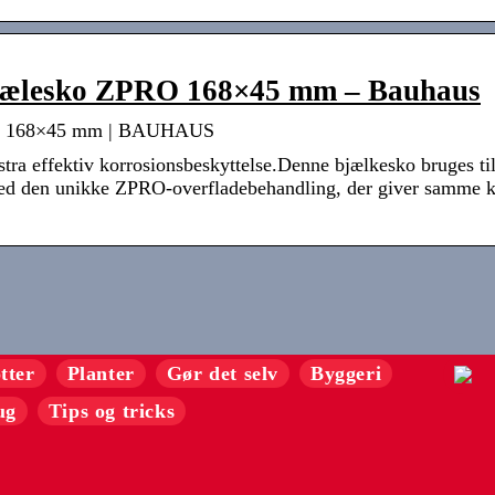
bjælesko ZPRO 168×45 mm – Bauhaus
RO 168×45 mm | BAUHAUS
tra effektiv korrosionsbeskyttelse.Denne bjælkesko bruges ti
ed den unikke ZPRO-overfladebehandling, der giver samme kor
tter
Planter
Gør det selv
Byggeri
ug
Tips og tricks