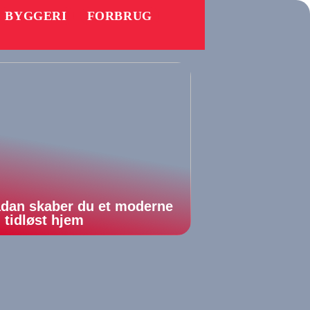
BYGGERI
FORBRUG
dan skaber du et moderne
 tidløst hjem