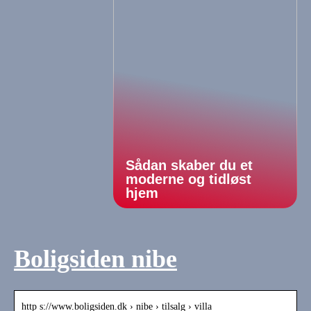
Sådan skaber du et
moderne og tidløst
hjem
Boligsiden nibe
http s://www.boligsiden.dk › nibe › tilsalg › villa