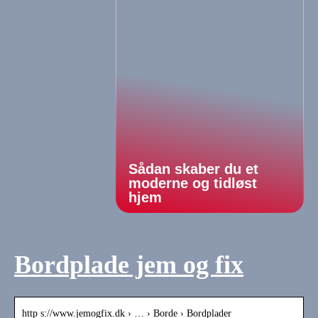
Sådan skaber du et
moderne og tidløst
hjem
Bordplade jem og fix
http s://www.jemogfix.dk › … › Borde › Bordplader