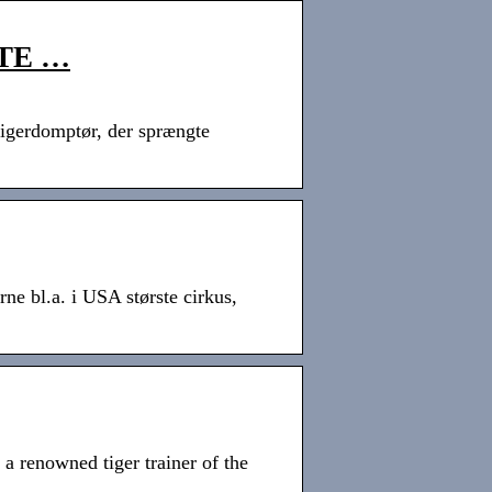
STE …
tigerdomptør, der sprængte
e bl.a. i USA største cirkus,
 renowned tiger trainer of the