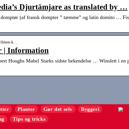
dia’s Djurtämjare as translated by …
r domptør (af fransk dompter ” tæmme” og latin domito … F
-filmen-k…
r | Information
obert Houghs Mabel Starks sidste bekendelse … Winslett i en
tter
Planter
Gør det selv
Byggeri
ug
Tips og tricks