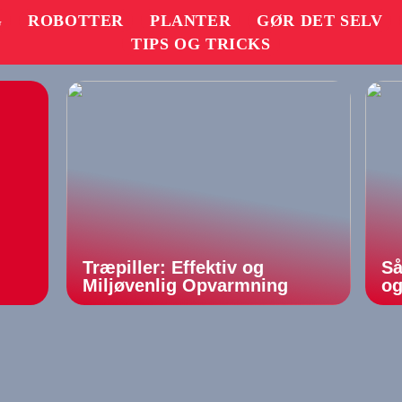
G
ROBOTTER
PLANTER
GØR DET SELV
TIPS OG TRICKS
Træpiller: Effektiv og
Så
Miljøvenlig Opvarmning
og