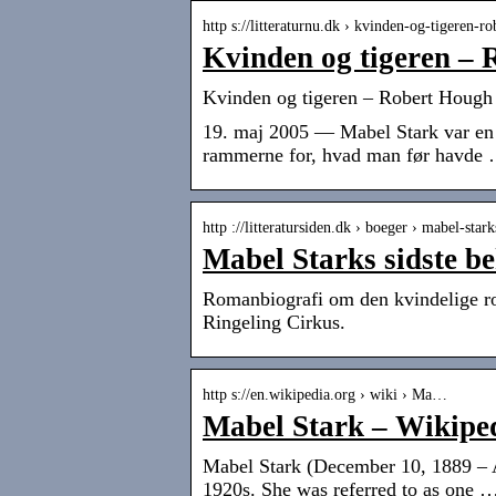
http s://litteraturnu.dk › kvinden-og-tigeren-
Kvinden og tigeren
Kvinden og tigeren – Robert 
19. maj 2005 — Mabel Stark var en 
rammerne for, hvad man før havde
http ://litteratursiden.dk › boeger › mabel-star
Mabel Starks sidste be
Romanbiografi om den kvindelige rov
Ringeling Cirkus.
http s://en.wikipedia.org › wiki › Ma…
Mabel Stark – Wikipe
Mabel Stark (December 10, 1889 – A
1920s. She was referred to as one 