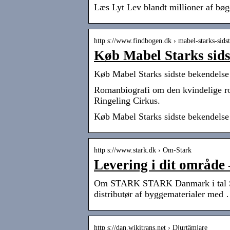
Læs Lyt Lev blandt millioner af bø
http s://www.findbogen.dk › mabel-starks-sid
Køb Mabel Starks sids
Køb Mabel Starks sidste bekendels
Romanbiografi om den kvindelige rov
Ringeling Cirkus.
Køb Mabel Starks sidste bekendelse
http s://www.stark.dk › Om-Stark
Levering i dit områd
Om STARK STARK Danmark i tal ST
distributør af byggematerialer med
http s://dan.wikitrans.net › Djurtämjare