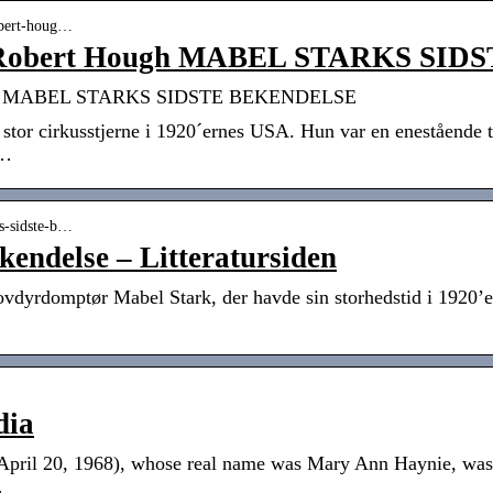
robert-houg…
 – Robert Hough MABEL STARKS SID
Hough MABEL STARKS SIDSTE BEKENDELSE
stor cirkusstjerne i 1920´ernes USA. Hun var en enestående 
 …
ks-sidste-b…
kendelse – Litteratursiden
dyrdomptør Mabel Stark, der havde sin storhedstid i 1920’ern
dia
pril 20, 1968), whose real name was Mary Ann Haynie, was a
…