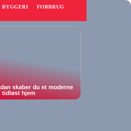
BYGGERI
FORBRUG
dan skaber du et moderne
 tidløst hjem