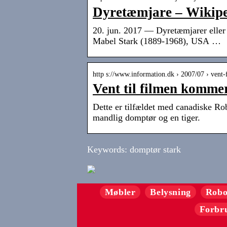
Dyretæmjare – Wikipe
20. jun. 2017 — Dyretæmjarer elle
Mabel Stark (1889-1968), USA …
http s://www.information.dk › 2007/07 › vent
Vent til filmen komme
Dette er tilfældet med canadiske R
mandlig domptør og en tiger.
Keywords: domptør stark
Møbler
Belysning
Robo
Forbr