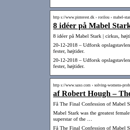
http s://www.pinterest.dk › rorilou › mabel-sta
8 idéer på Mabel Stark 
8 idéer på Mabel Stark | cirkus, højti
20-12-2018 – Udforsk opslagstavlen “
fester, højtider.
20-12-2018 – Udforsk opslagstavlen "
fester, højtider.
http s://www.saxo.com › solving-womens-pro
af Robert Hough – The
Få The Final Confession of Mabel 
Mabel Stark was the greatest female t
superstar of the …
Få The Final Confession of Mabel S