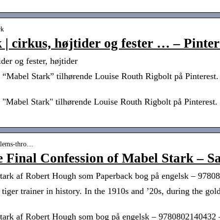
rk
| cirkus, højtider og fester … – Pinter
der og fester, højtider
Mabel Stark” tilhørende Louise Routh Rigbolt på Pinterest. Se
Mabel Stark" tilhørende Louise Routh Rigbolt på Pinterest. Se
blems-thro…
 Final Confession of Mabel Stark – S
Stark af Robert Hough som Paperback bog på engelsk – 978
iger trainer in history. In the 1910s and ’20s, during the gol
tark af Robert Hough som bog på engelsk – 9780802140432 – 