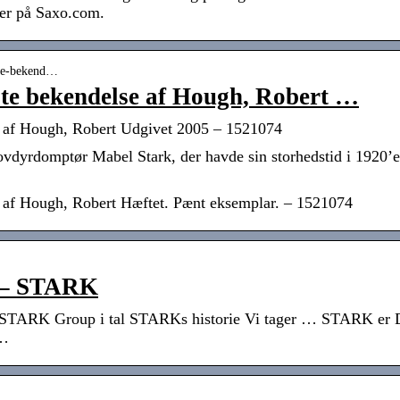
ger på Saxo.com.
ste-bekend…
te bekendelse af Hough, Robert …
e af Hough, Robert Udgivet 2005 – 1521074
dyrdomptør Mabel Stark, der havde sin storhedstid i 1920’ern
 af Hough, Robert Hæftet. Pænt eksemplar. – 1521074
e – STARK
ARK Group i tal STARKs historie Vi tager … STARK er Dan
 …