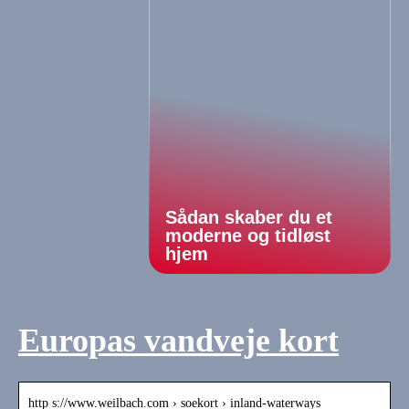
Sådan skaber du et
moderne og tidløst
hjem
Europas vandveje kort
http s://www.weilbach.com › soekort › inland-waterways