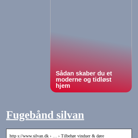
Sådan skaber du et
moderne og tidløst
hjem
Fugebånd silvan
http s://www.silvan.dk › … › Tilbehør vinduer & døre