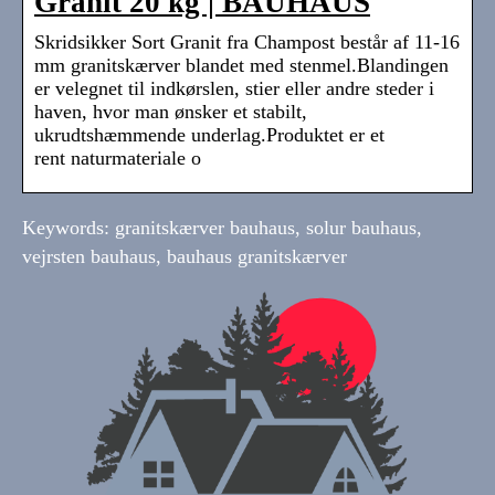
Granit 20 kg | BAUHAUS
Skridsikker Sort Granit fra Champost består af 11-16
mm granitskærver blandet med stenmel.Blandingen
er velegnet til indkørslen, stier eller andre steder i
haven, hvor man ønsker et stabilt,
ukrudtshæmmende underlag.Produktet er et
rent naturmateriale o
Keywords: granitskærver bauhaus, solur bauhaus,
vejrsten bauhaus, bauhaus granitskærver