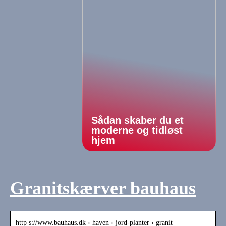
Sådan skaber du et
moderne og tidløst
hjem
Granitskærver bauhaus
http s://www.bauhaus.dk › haven › jord-planter › granit