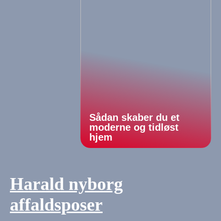
Sådan skaber du et
moderne og tidløst
hjem
Harald nyborg
affaldsposer