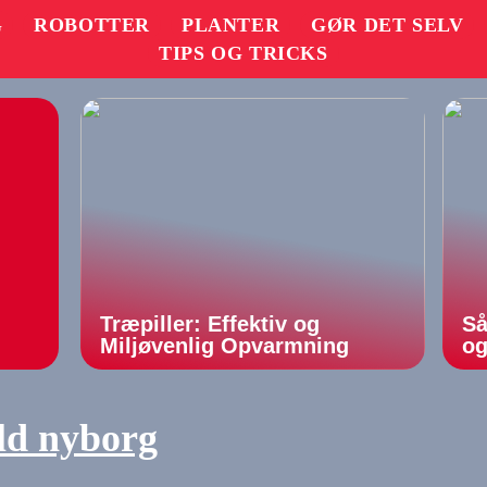
G
ROBOTTER
PLANTER
GØR DET SELV
TIPS OG TRICKS
Træpiller: Effektiv og
Så
Miljøvenlig Opvarmning
og
ld nyborg