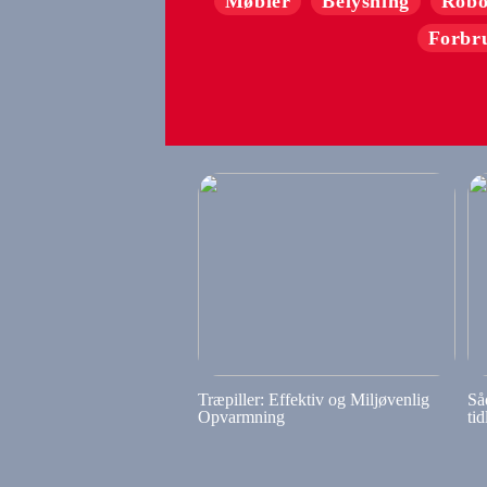
Møbler
Belysning
Robo
Forbr
Træpiller: Effektiv og Miljøvenlig
Så
Opvarmning
tid