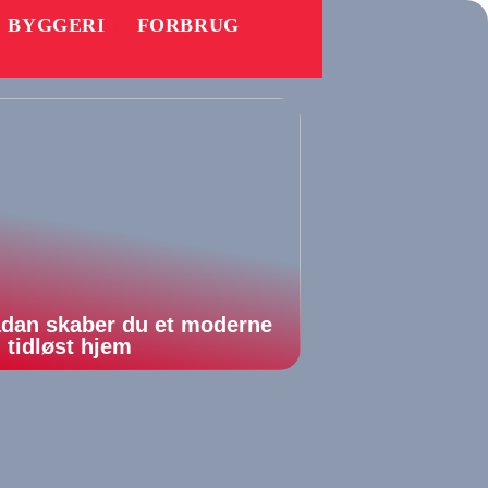
BYGGERI
FORBRUG
dan skaber du et moderne
 tidløst hjem