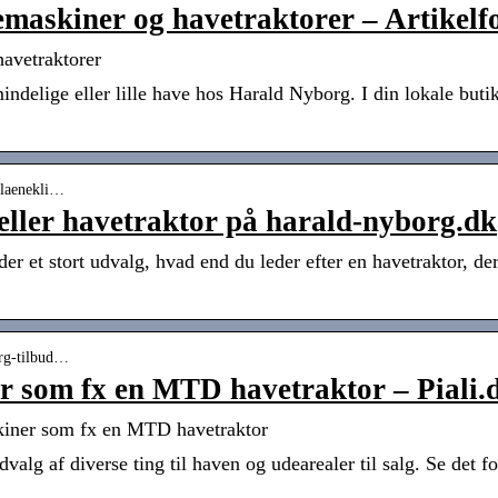
askiner og havetraktorer – Artikelfo
avetraktorer
mindelige eller lille have hos Harald Nyborg. I din lokale but
plaenekli…
eller havetraktor på harald-nyborg.dk
r et stort udvalg, hvad end du leder efter en havetraktor, de
org-tilbud…
r som fx en MTD havetraktor – Piali.
kiner som fx en MTD havetraktor
valg af diverse ting til haven og udearealer til salg. Se det fo