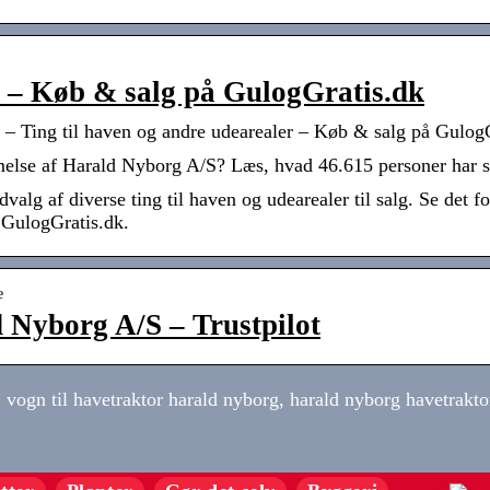
 – Køb & salg på GulogGratis.dk
 – Ting til haven og andre udearealer – Køb & salg på Gulog
else af Harald Nyborg A/S? Læs, hvad 46.615 personer har sk
valg af diverse ting til haven og udearealer til salg. Se det fo
å GulogGratis.dk.
e
 Nyborg A/S – Trustpilot
vogn til havetraktor harald nyborg, harald nyborg havetrakto