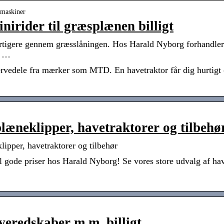
emaskiner
irider til græsplænen billigt
urtigere gennem græsslåningen. Hos Harald Nyborg forhandler 
l …
servedele fra mærker som MTD. En havetraktor får dig hurtigt
læneklipper, havetraktorer og tilbehø
pper, havetraktorer og tilbehør
 gode priser hos Harald Nyborg! Se vores store udvalg af hav
eredskaber m.m. billigt