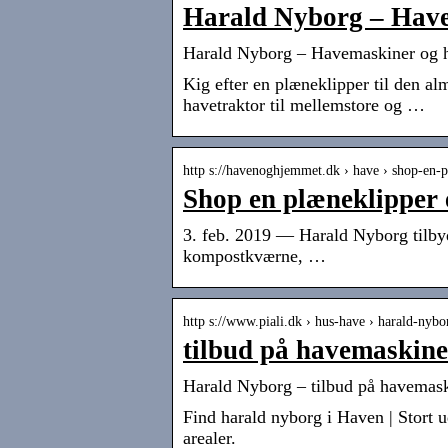
Harald Nyborg – Havem
Harald Nyborg – Havemaskiner og h
Kig efter en plæneklipper til den al
havetraktor til mellemstore og …
http s://havenoghjemmet.dk › have › shop-en-
Shop en plæneklipper 
3. feb. 2019 — Harald Nyborg tilbyde
kompostkværne, …
http s://www.piali.dk › hus-have › harald-nyb
tilbud på havemaskine
Harald Nyborg – tilbud på havemas
Find harald nyborg i Haven | Stort ud
arealer.