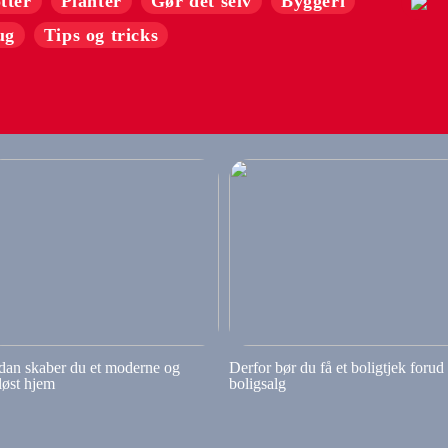
tter
Planter
Gør det selv
Byggeri
ug
Tips og tricks
dan skaber du et moderne og
Derfor bør du få et boligtjek forud
løst hjem
boligsalg