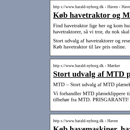
http s://www.harald-nyborg.dk › Haven › Hav
Køb havetraktor og Min
Find havetraktor lige her og kom h
havetraktorer, så vi tror, du nok ska
Stort udvalg af havetraktorer og re
Køb havetraktor til lav pris online.
http s://www.harald-nyborg.dk › Mærker
Stort udvalg af MTD p
MTD – Stort udvalg af MTD plænekli
Vi forhandler MTD plæneklippere til
tilbehør fra MTD. PRISGARANTI!
http s://www.harald-nyborg.dk › Haven
Køb havemaskiner, hav