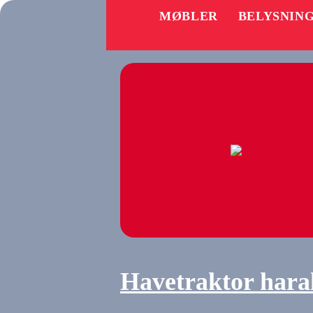
MØBLER
BELYSNIN
Havetraktor hara