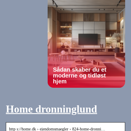
Sådan skaber du et
moderne og tidløst
hjem
Home dronninglund
http s://home.dk › ejendomsmaegler › 824-home-dronni…