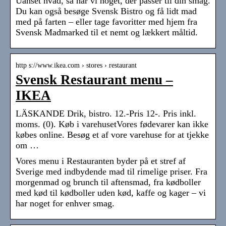
Uanset hvad, så har vi noget, der passer til din smag.
Du kan også besøge Svensk Bistro og få lidt mad
med på farten – eller tage favoritter med hjem fra
Svensk Madmarked til et nemt og lækkert måltid.
http s://www.ikea.com › stores › restaurant
Svensk Restaurant menu –
IKEA
LÄSKANDE Drik, bistro. 12.-Pris 12-. Pris inkl.
moms. (0). Køb i varehusetVores fødevarer kan ikke
købes online. Besøg et af vore varehuse for at tjekke
om …
Vores menu i Restauranten byder på et stref af
Sverige med indbydende mad til rimelige priser. Fra
morgenmad og brunch til aftensmad, fra kødboller
med kød til kødboller uden kød, kaffe og kager – vi
har noget for enhver smag.