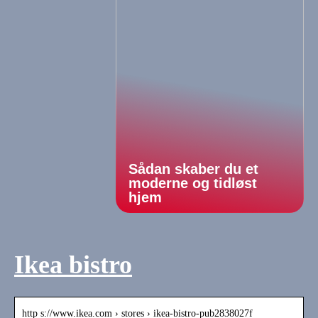
Sådan skaber du et
moderne og tidløst
hjem
Ikea bistro
http s://www.ikea.com › stores › ikea-bistro-pub2838027f