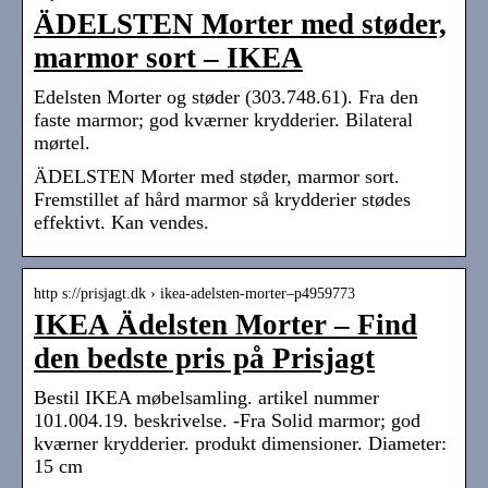
ÄDELSTEN Morter med støder,
marmor sort – IKEA
Edelsten Morter og støder (303.748.61). Fra den
faste marmor; god kværner krydderier. Bilateral
mørtel.
ÄDELSTEN Morter med støder, marmor sort.
Fremstillet af hård marmor så krydderier stødes
effektivt. Kan vendes.
http s://prisjagt.dk › ikea-adelsten-morter–p4959773
IKEA Ädelsten Morter – Find
den bedste pris på Prisjagt
Bestil IKEA møbelsamling. artikel nummer
101.004.19. beskrivelse. -Fra Solid marmor; god
kværner krydderier. produkt dimensioner. Diameter:
15 cm