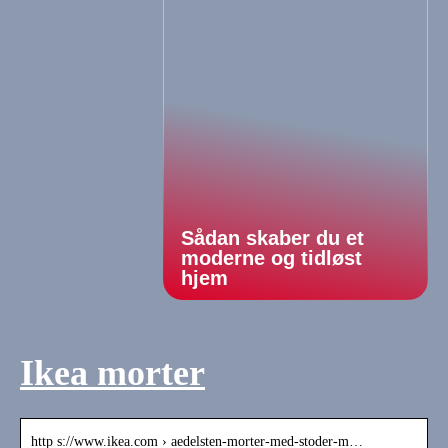
Sådan skaber du et
moderne og tidløst
hjem
Ikea morter
http s://www.ikea.com › aedelsten-morter-med-stoder-m…