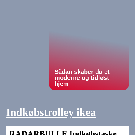
Sådan skaber du et
moderne og tidløst
hjem
Indkøbstrolley ikea
RADARBULLE Indkøbstaske