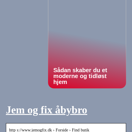
Sådan skaber du et
moderne og tidløst
hjem
Jem og fix åbybro
http s://www.jemogfix.dk › Forside › Find butik