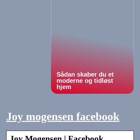
Sådan skaber du et
moderne og tidløst
hjem
Joy mogensen facebook
Joy Mogensen | Facebook