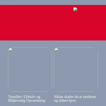
Træpiller: Effektiv og
Sådan skaber du et moderne
Miljøvenlig Opvarmning
og tidløst hjem