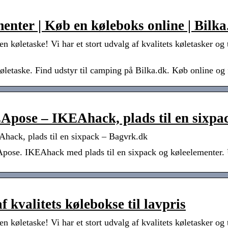
enter | Køb en køleboks online | Bilka
 køletaske! Vi har et stort udvalg af kvalitets køletasker og ti
etaske. Find udstyr til camping på Bilka.dk. Køb online og få
EApose – IKEAhack, plads til en sixpa
hack, plads til en sixpack – Bagvrk.dk
Apose. IKEAhack med plads til en sixpack og køleelementer. U
f kvalitets kølebokse til lavpris
 køletaske! Vi har et stort udvalg af kvalitets køletasker og ti