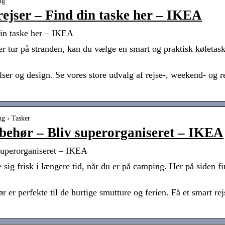
ng
 rejser – Find din taske her – IKEA
 din taske her – IKEA
ller tur på stranden, kan du vælge en smart og praktisk kølet
lser og design. Se vores store udvalg af rejse-, weekend- og 
ng › Tasker
ilbehør – Bliv superorganiseret – IKEA
 superorganiseret – IKEA
ig frisk i længere tid, når du er på camping. Her på siden fin
hør er perfekte til de hurtige smutture og ferien. Få et smart 