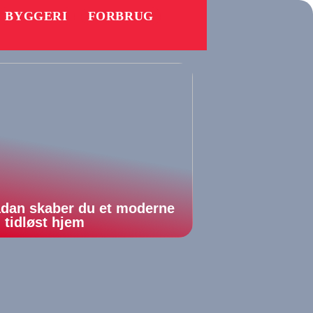
BYGGERI
FORBRUG
dan skaber du et moderne
 tidløst hjem