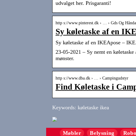
udvalget her. Prisgaranti!
http s://www.pinterest.dk › … › Gds Og Hånda
Sy køletaske af en IK
Sy køletaske af en IKEApose – IKEAha
23-05-2021 – Sy nemt en køletaske 
mønster.
http s://www.dba.dk › … › Campingudstyr
Find Køletaske i Cam
Keywords: køletaske ikea
Møbler
Belysning
Robo