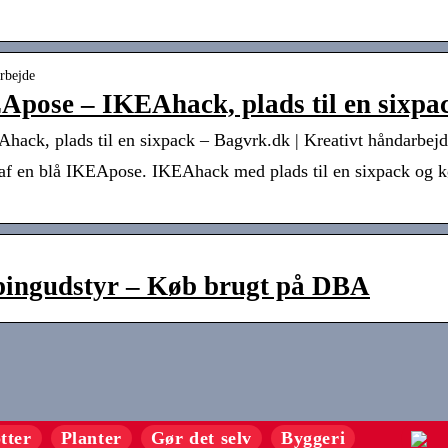
rbejde
EApose – IKEAhack, plads til en sixpa
ck, plads til en sixpack – Bagvrk.dk | Kreativt håndarbejde, 
af en blå IKEApose. IKEAhack med plads til en sixpack og kø
pingudstyr – Køb brugt på DBA
tter
Planter
Gør det selv
Byggeri