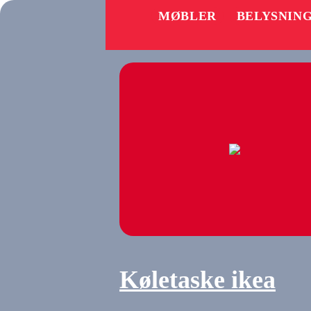
MØBLER
BELYSNIN
Køletaske ikea