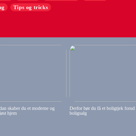
ug
Tips og tricks
dan skaber du et moderne og
Derfor bør du få et boligtjek forud
løst hjem
boligsalg