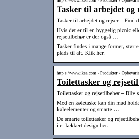
http s://www.ikea.com › Produkter › Opbevari
Tasker til arbejdet og
Tasker til arbejdet og rejser – Find
Hvis det er til en hyggelig picnic e
rejsetilbehør er der også …
Tasker findes i mange former, større
plads til alt. Klik her.
http s://www.ikea.com › Produkter › Opbevari
Toilettasker og rejset
Toilettasker og rejsetilbehør – Bliv
Med en køletaske kan din mad holde s
køleelementer og smarte …
De smarte toilettasker og rejsetilbe
i et lækkert design her.