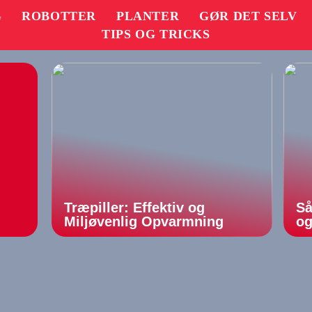
G
ROBOTTER
PLANTER
GØR DET SELV
TIPS OG TRICKS
Træpiller: Effektiv og
Så
Miljøvenlig Opvarmning
og