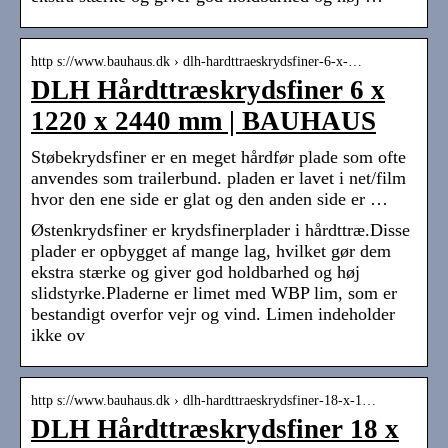
http s://www.bauhaus.dk › dlh-hardttraeskrydsfiner-6-x-…
DLH Hårdttræskrydsfiner 6 x
1220 x 2440 mm | BAUHAUS
Støbekrydsfiner er en meget hårdfør plade som ofte
anvendes som trailerbund. pladen er lavet i net/film
hvor den ene side er glat og den anden side er …
Østenkrydsfiner er krydsfinerplader i hårdttræ.Disse
plader er opbygget af mange lag, hvilket gør dem
ekstra stærke og giver god holdbarhed og høj
slidstyrke.Pladerne er limet med WBP lim, som er
bestandigt overfor vejr og vind. Limen indeholder
ikke ov
http s://www.bauhaus.dk › dlh-hardttraeskrydsfiner-18-x-1…
DLH Hårdttræskrydsfiner 18 x