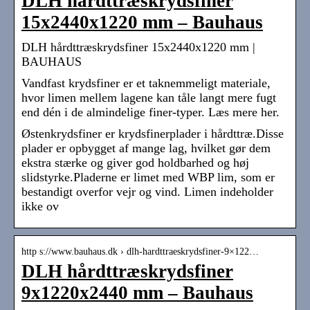
DLH hårdttræskrydsfiner
15x2440x1220 mm – Bauhaus
DLH hårdttræskrydsfiner 15x2440x1220 mm |
BAUHAUS
Vandfast krydsfiner er et taknemmeligt materiale,
hvor limen mellem lagene kan tåle langt mere fugt
end dén i de almindelige finer-typer. Læs mere her.
Østenkrydsfiner er krydsfinerplader i hårdttræ.Disse
plader er opbygget af mange lag, hvilket gør dem
ekstra stærke og giver god holdbarhed og høj
slidstyrke.Pladerne er limet med WBP lim, som er
bestandigt overfor vejr og vind. Limen indeholder
ikke ov
http s://www.bauhaus.dk › dlh-hardttraeskrydsfiner-9×122…
DLH hårdttræskrydsfiner
9x1220x2440 mm – Bauhaus