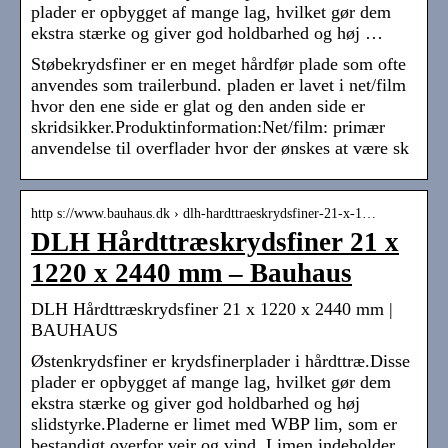
plader er opbygget af mange lag, hvilket gør dem
ekstra stærke og giver god holdbarhed og høj …
Støbekrydsfiner er en meget hårdfør plade som ofte
anvendes som trailerbund. pladen er lavet i net/film
hvor den ene side er glat og den anden side er
skridsikker.Produktinformation:Net/film: primær
anvendelse til overflader hvor der ønskes at være sk
http s://www.bauhaus.dk › dlh-hardttraeskrydsfiner-21-x-1…
DLH Hårdttræskrydsfiner 21 x
1220 x 2440 mm – Bauhaus
DLH Hårdttræskrydsfiner 21 x 1220 x 2440 mm |
BAUHAUS
Østenkrydsfiner er krydsfinerplader i hårdttræ.Disse
plader er opbygget af mange lag, hvilket gør dem
ekstra stærke og giver god holdbarhed og høj
slidstyrke.Pladerne er limet med WBP lim, som er
bestandigt overfor vejr og vind. Limen indeholder