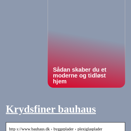
Sådan skaber du et
moderne og tidløst
hjem
Krydsfiner bauhaus
http s://www.bauhaus.dk › byggeplader › plexiglasplader