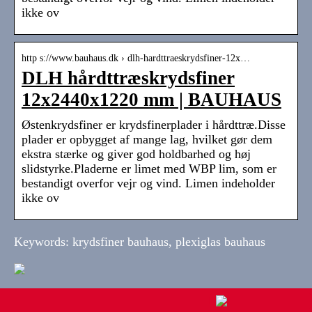
ikke ov
http s://www.bauhaus.dk › dlh-hardttraeskrydsfiner-12x…
DLH hårdttræskrydsfiner
12x2440x1220 mm | BAUHAUS
Østenkrydsfiner er krydsfinerplader i hårdttræ.Disse
plader er opbygget af mange lag, hvilket gør dem
ekstra stærke og giver god holdbarhed og høj
slidstyrke.Pladerne er limet med WBP lim, som er
bestandigt overfor vejr og vind. Limen indeholder
ikke ov
Keywords: krydsfiner bauhaus, plexiglas bauhaus