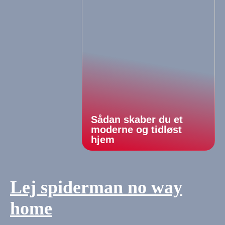
Sådan skaber du et
moderne og tidløst
hjem
Lej spiderman no way
home