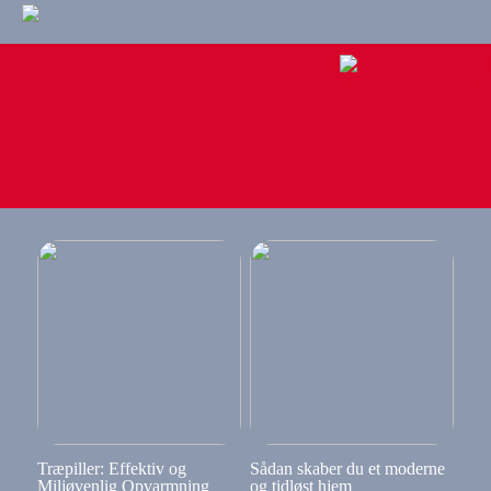
Træpiller: Effektiv og
Sådan skaber du et moderne
Miljøvenlig Opvarmning
og tidløst hjem