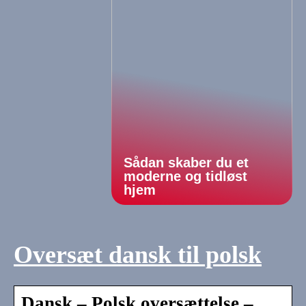
Sådan skaber du et
moderne og tidløst
hjem
Oversæt dansk til polsk
Dansk – Polsk oversættelse –