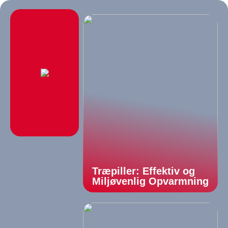
Træpiller: Effektiv og
Miljøvenlig Opvarmning