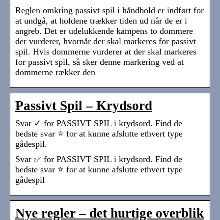
Reglen omkring passivt spil i håndbold er indført for
at undgå, at holdene trækker tiden ud når de er i
angreb. Det er udelukkende kampens to dommere
der vurderer, hvornår der skal markeres for passivt
spil. Hvis dommerne vurderer at der skal markeres
for passivt spil, så sker denne markering ved at
dommerne rækker den
Passivt Spil – Krydsord
Svar ✓ for PASSIVT SPIL i krydsord. Find de
bedste svar ⭐ for at kunne afslutte ethvert type
gådespil.
Svar ✅ for PASSIVT SPIL i krydsord. Find de
bedste svar ⭐ for at kunne afslutte ethvert type
gådespil
Nye regler – det hurtige overblik