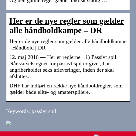
Og den gamle regel gælder faktisk stadig …
Her er de nye regler som gælder
alle håndboldkampe – DR
Her er de nye regler som gælder alle håndboldkampe
| Håndbold | DR
12. maj 2016 — Her er reglerne · 1) Passivt spil.
Når varselstegnet for passivt spil er givet, har
angriberholdet seks afleveringer, inden der skal
afsluttes.
DHF har indført en række nye håndboldregler, som
gælder både elite- og amatørspillere.
Keywords: passivt spil