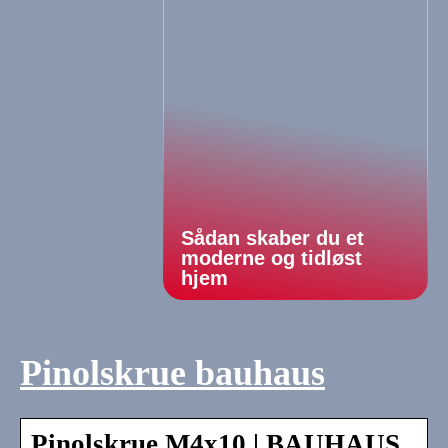
Sådan skaber du et
moderne og tidløst
hjem
Pinolskrue bauhaus
Pinolskrue M4x10 | BAUHAUS