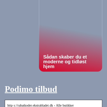
Sådan skaber du et
moderne og tidløst
hjem
Podimo tilbud
http s://rabatkoder.ekstrabladet.dk › Alle butikker