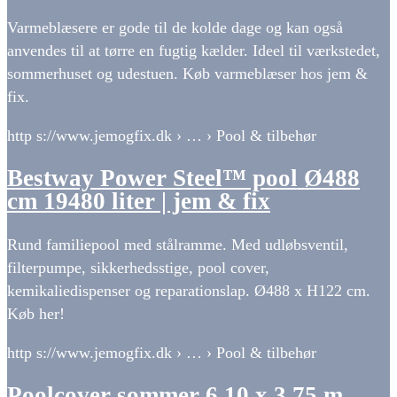
Varmeblæsere er gode til de kolde dage og kan også
anvendes til at tørre en fugtig kælder. Ideel til værkstedet,
sommerhuset og udestuen. Køb varmeblæser hos jem &
fix.
http s://www.jemogfix.dk › … › Pool & tilbehør
Bestway Power Steel™ pool Ø488
cm 19480 liter | jem & fix
Rund familiepool med stålramme. Med udløbsventil,
filterpumpe, sikkerhedsstige, pool cover,
kemikaliedispenser og reparationslap. Ø488 x H122 cm.
Køb her!
http s://www.jemogfix.dk › … › Pool & tilbehør
Poolcover sommer 6,10 x 3,75 m –