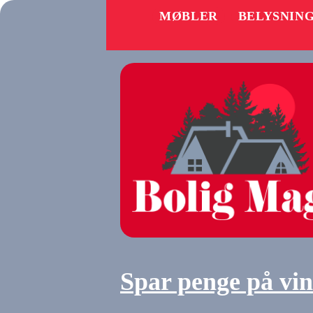
MØBLER
BELYSNIN
Spar penge på vi