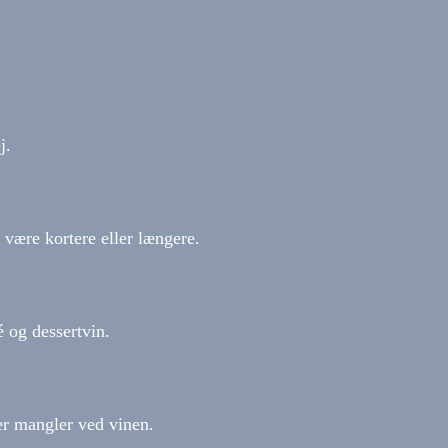
j.
være kortere eller længere.
é og dessertvin.
ler mangler ved vinen.