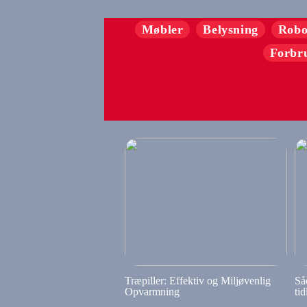
Møbler
Belysning
Robo
Forbr
Træpiller: Effektiv og Miljøvenlig
Så
Opvarmning
tid