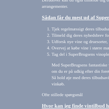
Derudover kan du også tilmelde dig d
arrangementer.
Sådan får du mest ud af Super
Tjek regelmæssigt deres tilbudsa
Tilmeld dig deres nyhedsbrev for
Udforsk nye vine og druesorter, 
Overvej at købe vine i større mæ
Tag del i SuperBrugsens vinople
Med SuperBrugsens fantastiske v
om du er på udkig efter din fore
Så hold øje med deres tilbudsavi
vinkøb.
Ofte stillede spørgsmål
Hvor kan jeg finde vintilbud