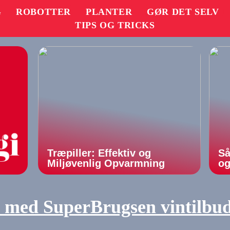
G
ROBOTTER
PLANTER
GØR DET SELV
TIPS OG TRICKS
Træpiller: Effektiv og
Så
Miljøvenlig Opvarmning
og
n med SuperBrugsen vintilbu