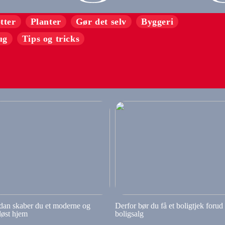
tter
Planter
Gør det selv
Byggeri
ug
Tips og tricks
dan skaber du et moderne og
Derfor bør du få et boligtjek forud
løst hjem
boligsalg