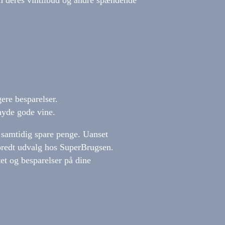
m deres vintilbud og andre spændende
ere besparelser.
nyde gode vine.
 samtidig spare penge. Uanset
 bredt udvalg hos SuperBrugsen.
tet og besparelser på dine