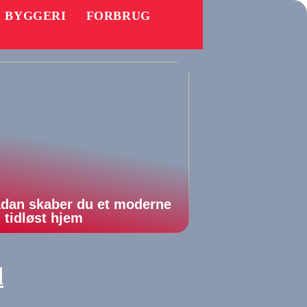
BYGGERI
FORBRUG
dan skaber du et moderne
 tidløst hjem
d