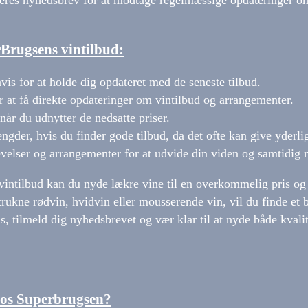
eres nyhedsbrev for at modtage regelmæssige opdateringer o
Brugsens vintilbud:
vis for at holde dig opdateret med de seneste tilbud.
 at få direkte opdateringer om vintilbud og arrangementer.
når du udnytter de nedsatte priser.
ngder, hvis du finder gode tilbud, da det ofte kan give yderlig
velser og arrangementer for at udvide din viden og samtidig 
intilbud kan du nyde lækre vine til en overkommelig pris og
trukne rødvin, hvidvin eller mousserende vin, vil du finde et
s, tilmeld dig nyhedsbrevet og vær klar til at nyde både kvali
 hos Superbrugsen?