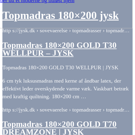
ber du et moderne og tidløst hjem
Topmadras 180×200 jysk
http s://jysk.dk › sovevaerelse › topmadrasser › topmadr…
Topmadras 180×200 GOLD T30
WELLPUR – JYSK
Topmadras 180×200 GOLD T30 WELLPUR | JYSK
6 cm tyk luksusmadras med kerne af åndbar latex, der
effektivt leder overskydende varme væk. Vaskbart betræk
med kraftig quiltning. 180×200 cm …
http s://jysk.dk › sovevaerelse › topmadrasser › topmadr…
Topmadras 180×200 GOLD T70
DREAMZONE | JYSK