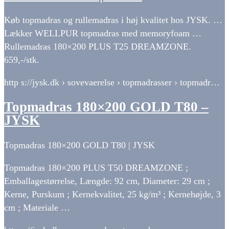
Køb topmadras og rullemadras i høj kvalitet hos JYSK. …
Lækker WELLPUR topmadras med memoryfoam …
Rullemadras 180×200 PLUS T25 DREAMZONE.
659,-/stk.
http s://jysk.dk › sovevaerelse › topmadrasser › topmadr…
Topmadras 180×200 GOLD T80 –
JYSK
Topmadras 180×200 GOLD T80 | JYSK
Topmadras 180×200 PLUS T50 DREAMZONE ;
Emballagestørrelse, Længde: 92 cm, Diameter: 29 cm ;
Kerne, Purskum ; Kernekvalitet, 25 kg/m³ ; Kernehøjde, 3
cm ; Materiale …