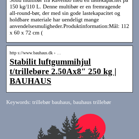
Solid multibør fra Ravendo med en lastekapacitet på
150 kg/110 L. Denne multibør er en fremragende
all-round-bør, der med sin gode lastekapacitet og
holdbare materiale har uendeligt mange
anvendelsesmuligheder.Produktinformation:Mål: 112
x 60 x 72 cm (
http s://www.bauhaus.dk › …
Stabilit luftgummihjul
t/trillebøre 2.50Ax8″ 250 kg |
BAUHAUS
Keywords: trillebør bauhaus, bauhaus trillebør