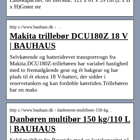
Lastekapacitet: 80 literMål: 121 x 61 x 59 cm (L x B
x H)Grønt ste
http s://www.bauhaus.dk › …
Makita trillebør DCU180Z 18 V
| BAUHAUS
Selvkørende og batteridrevet transportvogn fra
Makita.DCU180Z-trillebøren har variabel hastighed
med to fremadgående gear og ét bakgear og har
plads til ét ekstra 18 V-batteri, der sidder i
reservetanken og kan fordoble køretiden.Trillebøren
har en maks
http s://www.bauhaus.dk › danboeren-multiboer-150-kg…
Danbøren multibør 150 kg/110 L
| BAUHAUS