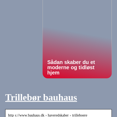
Sådan skaber du et
moderne og tidløst
hjem
Trillebør bauhaus
http s://www.bauhaus.dk › haveredskaber › trilleboere