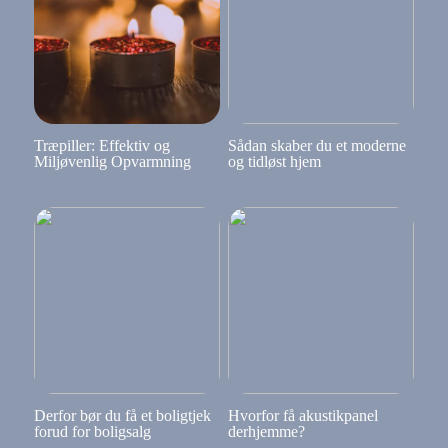
Træpiller: Effektiv og
Sådan skaber du et moderne
Miljøvenlig Opvarmning
og tidløst hjem
Derfor bør du få et boligtjek
Hvorfor få akustikpanel
forud for boligsalg
derhjemme?