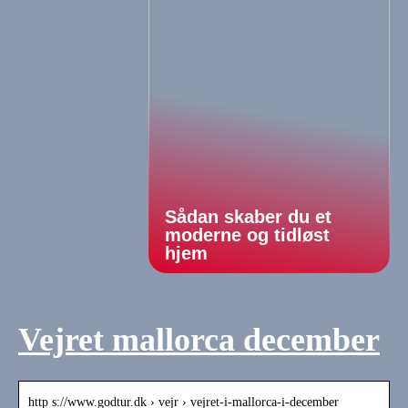
Sådan skaber du et
moderne og tidløst
hjem
Vejret mallorca december
http s://www.godtur.dk › vejr › vejret-i-mallorca-i-december